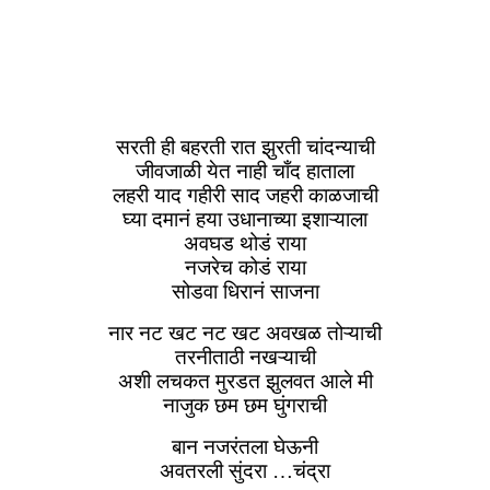
सरती ही बहरती रात झुरती चांदन्याची
जीवजाळी येत नाही चाँद हाताला
लहरी याद गहीरी साद जहरी काळजाची
घ्या दमानं हया उधानाच्या इशाऱ्याला
अवघड थोडं राया
नजरेच कोडं राया
सोडवा धिरानं साजना
नार नट खट नट खट अवखळ तोऱ्याची
तरनीताठी नखऱ्याची
अशी लचकत मुरडत झुलवत आले मी
नाजुक छम छम घुंगराची
बान नजरंतला घेऊनी
अवतरली सुंदरा …चंद्रा